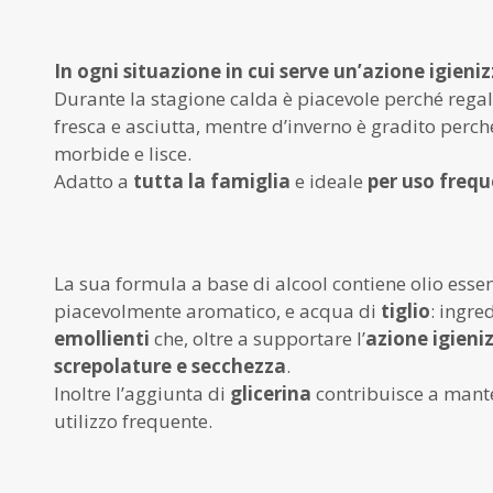
In ogni situazione in cui serve un’azione igien
Durante la stagione calda è piacevole perché regal
fresca e asciutta, mentre d’inverno è gradito perch
morbide e lisce.
Adatto a
tutta la famiglia
e ideale
per uso freq
La sua formula a base di alcool contiene olio esse
piacevolmente aromatico, e acqua di
tiglio
: ingre
emollienti
che, oltre a supportare l’
azione igieni
screpolature e secchezza
.
Inoltre l’aggiunta di
glicerina
contribuisce a mant
utilizzo frequente.