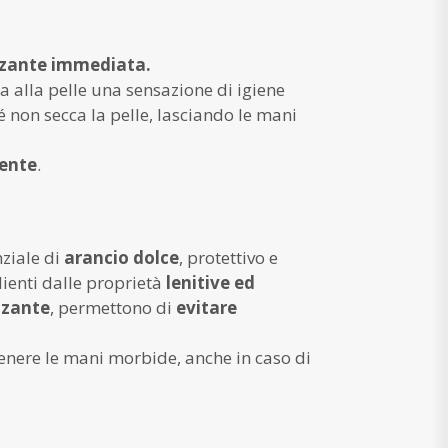
izzante immediata.
a alla pelle una sensazione di igiene
é non secca la pelle, lasciando le mani
uente
.
nziale di
arancio dolce
, protettivo e
dienti dalle proprietà
lenitive ed
zzante
, permettono di
evitare
enere le mani morbide, anche in caso di