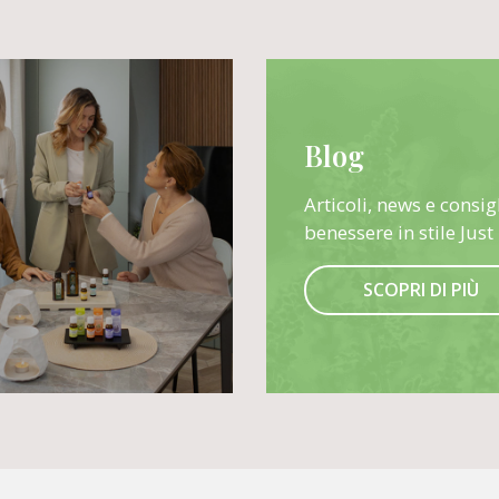
Blog
Articoli, news e consigl
benessere in stile Just
SCOPRI DI PIÙ