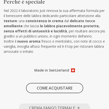
Perché è speciale
Nel 2022 il laboratorio Just rinnova la sua affermata formula per
il benessere delle labbra dedicando particolare attenzione alla
texture
: una
consistenza in crema
dal
delicato tocco
emolliente
che lascia
le labbra piacevolmente protette,
senza effetti di untuosità e lucidità
, per risultare ancora più
gradito a un pubblico unisex, in ogni momento dell’anno.
Inoltre il
nuovo aroma
fresco e mentolato, con note di cocco e
vaniglia, invoglia all’uso frequente ed è il top per ristorare labbra
arrossate o irritate.
Made in Switzerland
COME ACQUISTARE
CREMA FANGO TERMALE