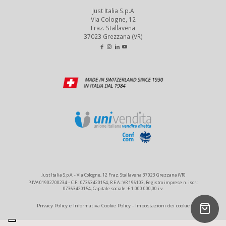
Just Italia S.p.A
Via Cologne, 12
Fraz. Stallavena
37023 Grezzana (VR)
Just Italia S.p.A. - Via Cologne, 12 Fraz. Stallavena 37023 Grezzana (VR)
P.IVA 01902700234 – C.F.: 07363420154, R.E.A.: VR 196103, Registro imprese n. iscr.:
07363420154, Capitale sociale: € 1.000.000,00 i.v.
Privacy Policy
e
Informativa Cookie Policy
-
Impostazioni dei cookie