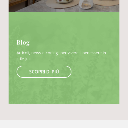
Blog
Articoli, news e consigli per vivere il benessere in
stile Just
SCOPRI DI PIÙ