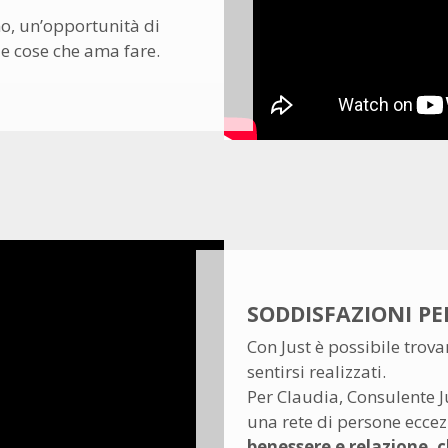
no, un’opportunità di
le cose che ama fare.
SODDISFAZIONI PE
Con Just è possibile tro
sentirsi realizzati.
Per Claudia, Consulente Ju
una rete di persone eccez
benessere e relazione, c