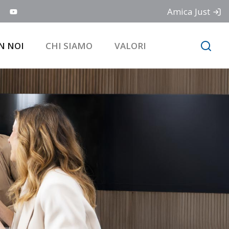
Amica Just
N NOI
CHI SIAMO
VALORI