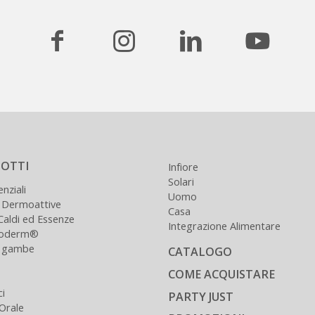
OTTI
Infiore
Solari
enziali
Uomo
 Dermoattive
Casa
Caldi ed Essenze
Integrazione Alimentare
loderm®
e gambe
CATALOGO
COME ACQUISTARE
ci
PARTY JUST
 Orale