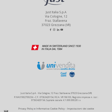
Just Italia S.p.A
Via Cologne, 12
Fraz. Stallavena
37023 Grezzana (VR)
Just Italia S.p.A. - Via Cologne, 12 Fraz. Stallavena 37023 Grezzana (VR)
P.IVA 01902700234 – C.F.: 07363420154, R.E.A.: VR 196103, Registro imprese n. iscr.:
07363420154, Capitale sociale: € 1.000.000,00 i.v.
Privacy Policy
e
Informativa Cookie Policy
-
Impostazioni dei cookie