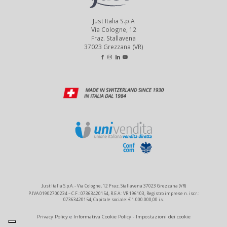
Just Italia S.p.A
Via Cologne, 12
Fraz. Stallavena
37023 Grezzana (VR)
Just Italia S.p.A. - Via Cologne, 12 Fraz. Stallavena 37023 Grezzana (VR)
P.IVA 01902700234 – C.F.: 07363420154, R.E.A.: VR 196103, Registro imprese n. iscr.:
07363420154, Capitale sociale: € 1.000.000,00 i.v.
Privacy Policy
e
Informativa Cookie Policy
-
Impostazioni dei cookie