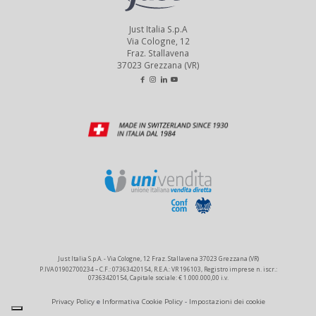
Just Italia S.p.A
Via Cologne, 12
Fraz. Stallavena
37023 Grezzana (VR)
Just Italia S.p.A. - Via Cologne, 12 Fraz. Stallavena 37023 Grezzana (VR)
P.IVA 01902700234 – C.F.: 07363420154, R.E.A.: VR 196103, Registro imprese n. iscr.:
07363420154, Capitale sociale: € 1.000.000,00 i.v.
Privacy Policy
e
Informativa Cookie Policy
-
Impostazioni dei cookie