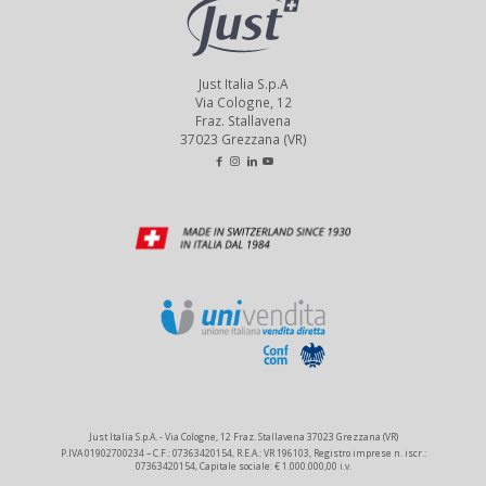
Just Italia S.p.A
Via Cologne, 12
Fraz. Stallavena
37023 Grezzana (VR)
Just Italia S.p.A. - Via Cologne, 12 Fraz. Stallavena 37023 Grezzana (VR)
P.IVA 01902700234 – C.F.: 07363420154, R.E.A.: VR 196103, Registro imprese n. iscr.:
07363420154, Capitale sociale: € 1.000.000,00 i.v.