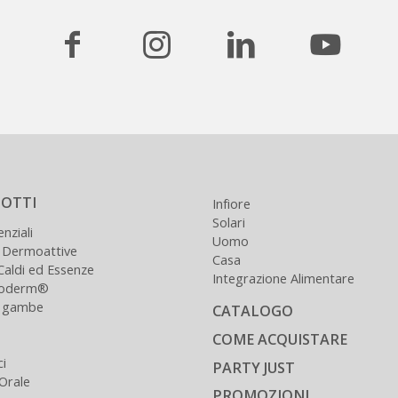
OTTI
Infiore
Solari
enziali
Uomo
 Dermoattive
Casa
Caldi ed Essenze
Integrazione Alimentare
loderm®
e gambe
CATALOGO
COME ACQUISTARE
ci
PARTY JUST
 Orale
PROMOZIONI