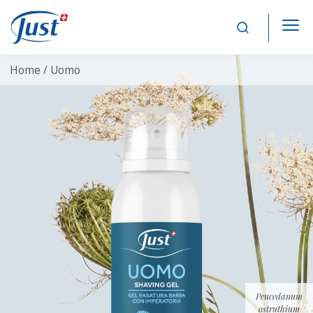
Main Navigation
Home /
Uomo
Peucedanum
ostruthium