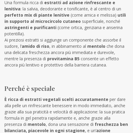
Una formula ricca di
estratti
ad azione rinfrescante e
lenitiva
: la salvia, deodorante e tonificante, è al centro di un
perfetto
mix di piante lenitive
(come arnica e melissa)
utili
in supporto al microcircolo cutaneo
superficiale, nonché
astringenti e purificanti
(come ortica, genziana e anserina
potentilla).
Ai preziosi estratti si aggiunge un componente che assorbe il
sudore, l’
amido di riso
, in abbinamento al
mentolo
che dona
una delicata freschezza ancora più immediata e durevole,
mentre la presenza di
provitamina B5
consente un effetto
ancora più lenitivo e protettivo della barriera cutanea.
Perché è speciale
È ricca di estratti vegetali scelti accuratamente
per dare
alla pelle un rinfrescante benessere in modo immediato, anche
grazie alla sua praticità e velocità di applicazione: la sua pratica
formula in gel penetra rapidamente e, anche grazie alla
presenza di
mentolo
, dona una sensazione di
freschezza ben
bilanciata, piacevole in ogni stagione
, e un’
azione