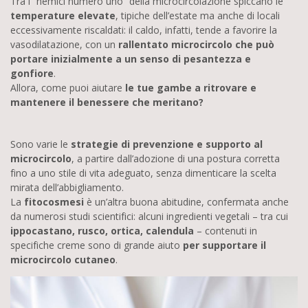
Tra i “nemici numero uno” della microcircolazione spiccano le
temperature elevate
, tipiche dell’estate ma anche di locali
eccessivamente riscaldati: il caldo, infatti, tende a favorire la
vasodilatazione, con un
rallentato microcircolo che può
portare inizialmente a un senso di pesantezza e
gonfiore
.
Allora, come puoi aiutare
le tue gambe a ritrovare e
mantenere il benessere che meritano?
Sono varie le
strategie di prevenzione e supporto al
microcircolo
, a partire dall’adozione di una postura corretta
fino a uno stile di vita adeguato, senza dimenticare la scelta
mirata dell’abbigliamento.
La
fitocosmesi
è un’altra buona abitudine, confermata anche
da numerosi studi scientifici: alcuni ingredienti vegetali – tra cui
ippocastano, rusco, ortica, calendula
– contenuti in
specifiche creme sono di grande aiuto
per supportare il
microcircolo cutaneo
.