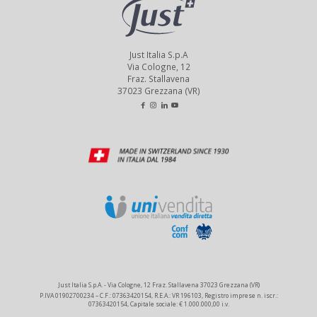
Just Italia S.p.A
Via Cologne, 12
Fraz. Stallavena
37023 Grezzana (VR)
Just Italia S.p.A. - Via Cologne, 12 Fraz. Stallavena 37023 Grezzana (VR)
P.IVA 01902700234 – C.F.: 07363420154, R.E.A.: VR 196103, Registro imprese n. iscr.:
07363420154, Capitale sociale: € 1.000.000,00 i.v.