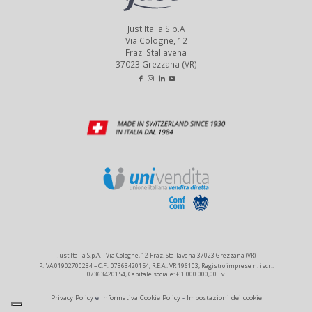
Just Italia S.p.A
Via Cologne, 12
Fraz. Stallavena
37023 Grezzana (VR)
Just Italia S.p.A. - Via Cologne, 12 Fraz. Stallavena 37023 Grezzana (VR)
P.IVA 01902700234 – C.F.: 07363420154, R.E.A.: VR 196103, Registro imprese n. iscr.:
07363420154, Capitale sociale: € 1.000.000,00 i.v.
Privacy Policy
e
Informativa Cookie Policy
-
Impostazioni dei cookie