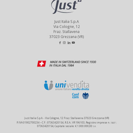
Just Italia S.p.A
Via Cologne, 12
Fraz. Stallavena
37023 Grezzana (VR)
Just Italia S.p.A. - Via Cologne, 12 Fraz. Stallavena 37023 Grezzana (VR)
P.IVA 01902700234 – C.F.: 07363420154, R.E.A.: VR 196103, Registro imprese n. iscr.:
07363420154, Capitale sociale: € 1.000.000,00 i.v.