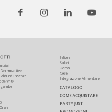
OTTI
Infiore
Solari
enziali
Uomo
 Dermoattive
Casa
Caldi ed Essenze
Integrazione Alimentare
loderm®
e gambe
CATALOGO
COME ACQUISTARE
ci
PARTY JUST
 Orale
PROMOZIONI