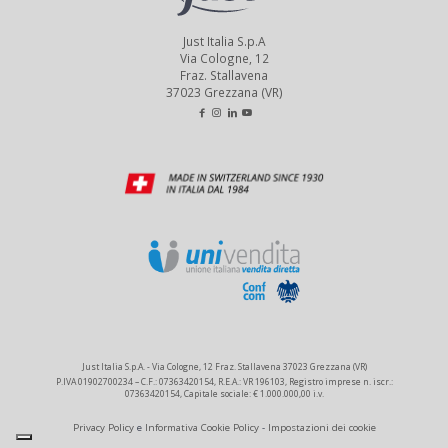
Just Italia S.p.A
Via Cologne, 12
Fraz. Stallavena
37023 Grezzana (VR)
Just Italia S.p.A. - Via Cologne, 12 Fraz. Stallavena 37023 Grezzana (VR)
P.IVA 01902700234 – C.F.: 07363420154, R.E.A.: VR 196103, Registro imprese n. iscr.:
07363420154, Capitale sociale: € 1.000.000,00 i.v.
Privacy Policy
e
Informativa Cookie Policy
-
Impostazioni dei cookie